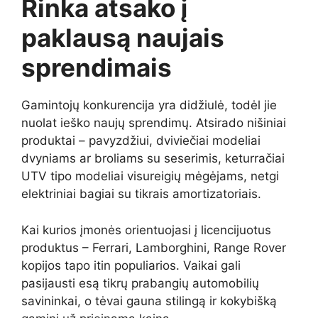
Rinka atsako į
paklausą naujais
sprendimais
Gamintojų konkurencija yra didžiulė, todėl jie
nuolat ieško naujų sprendimų. Atsirado nišiniai
produktai – pavyzdžiui, dviviečiai modeliai
dvyniams ar broliams su seserimis, keturračiai
UTV tipo modeliai visureigių mėgėjams, netgi
elektriniai bagiai su tikrais amortizatoriais.
Kai kurios įmonės orientuojasi į licencijuotus
produktus – Ferrari, Lamborghini, Range Rover
kopijos tapo itin populiarios. Vaikai gali
pasijausti esą tikrų prabangių automobilių
savininkai, o tėvai gauna stilingą ir kokybišką