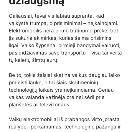
džiaugsmą
Galiausiai, tėvai vis labiau supranta, kad
vaikystė trumpa, o prisiminimai – neįkainojami.
Elektromobilis nėra pirmo būtinumo prekė, bet
jis sukuria akimirkas, kurias šeima prisimins
ilgai. Vaiko šypsena, pirmieji bandymai vairuoti,
pasididžiavimas savo transportu – visa tai verta
tų kelerių šimtų eurų.
Be to, tokie žaislai skatina vaikus daugiau laiko
praleisti lauke, o tai šiais skaitmeninių
technologijų laikais yra neįkainojama. Geriau
vaikas valandą važinėja ore nei sėdi prie
planšetės ar televizoriaus.
Vaikų elektromobiliai iš prabangos virto įprasta
realybe. Įperkamumas, technologinė pažanga ir