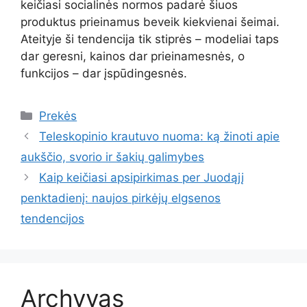
keičiasi socialinės normos padarė šiuos
produktus prieinamus beveik kiekvienai šeimai.
Ateityje ši tendencija tik stiprės – modeliai taps
dar geresni, kainos dar prieinamesnės, o
funkcijos – dar įspūdingesnės.
Kategorijos
Prekės
Teleskopinio krautuvo nuoma: ką žinoti apie
aukščio, svorio ir šakių galimybes
Kaip keičiasi apsipirkimas per Juodąjį
penktadienį: naujos pirkėjų elgsenos
tendencijos
Archyvas