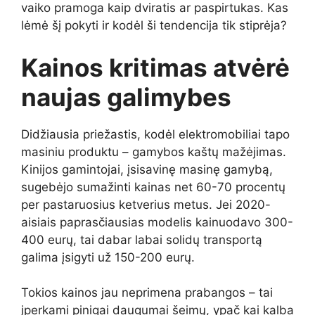
vaiko pramoga kaip dviratis ar paspirtukas. Kas
lėmė šį pokyti ir kodėl ši tendencija tik stiprėja?
Kainos kritimas atvėrė
naujas galimybes
Didžiausia priežastis, kodėl elektromobiliai tapo
masiniu produktu – gamybos kaštų mažėjimas.
Kinijos gamintojai, įsisavinę masinę gamybą,
sugebėjo sumažinti kainas net 60-70 procentų
per pastaruosius ketverius metus. Jei 2020-
aisiais paprasčiausias modelis kainuodavo 300-
400 eurų, tai dabar labai solidų transportą
galima įsigyti už 150-200 eurų.
Tokios kainos jau neprimena prabangos – tai
įperkami pinigai daugumai šeimų, ypač kai kalba