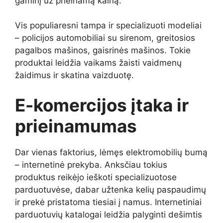
gaminį už prieinamą kainą.
Vis populiaresni tampa ir specializuoti modeliai
– policijos automobiliai su sirenom, greitosios
pagalbos mašinos, gaisrinės mašinos. Tokie
produktai leidžia vaikams žaisti vaidmenų
žaidimus ir skatina vaizduotę.
E-komercijos įtaka ir
prieinamumas
Dar vienas faktorius, lėmęs elektromobilių bumą
– internetinė prekyba. Anksčiau tokius
produktus reikėjo ieškoti specializuotose
parduotuvėse, dabar užtenka kelių paspaudimų
ir prekė pristatoma tiesiai į namus. Internetiniai
parduotuvių katalogai leidžia palyginti dešimtis