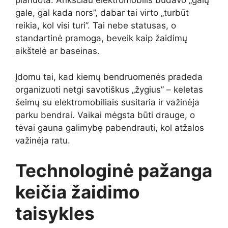
planuota. Anksčiau elektromobilis būdavo „galų
gale, gal kada nors”, dabar tai virto „turbūt
reikia, kol visi turi”. Tai nebe statusas, o
standartinė pramoga, beveik kaip žaidimų
aikštelė ar baseinas.
Įdomu tai, kad kiemų bendruomenės pradeda
organizuoti netgi savotiškus „žygius” – keletas
šeimų su elektromobiliais susitaria ir važinėja
parku bendrai. Vaikai mėgsta būti drauge, o
tėvai gauna galimybę pabendrauti, kol atžalos
važinėja ratu.
Technologinė pažanga
keičia žaidimo
taisykles