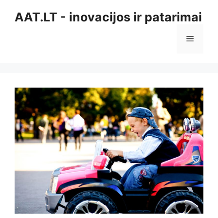
Pereiti
AAT.LT - inovacijos ir patarimai
prie
turinio
Meniu