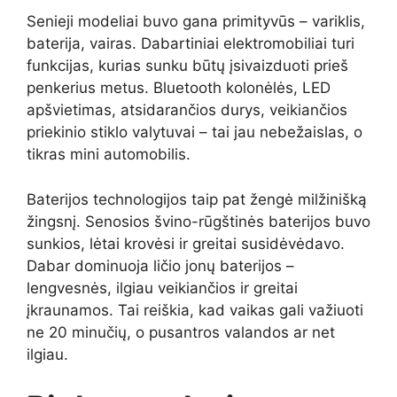
Senieji modeliai buvo gana primityvūs – variklis,
baterija, vairas. Dabartiniai elektromobiliai turi
funkcijas, kurias sunku būtų įsivaizduoti prieš
penkerius metus. Bluetooth kolonėlės, LED
apšvietimas, atsidarančios durys, veikiančios
priekinio stiklo valytuvai – tai jau nebežaislas, o
tikras mini automobilis.
Baterijos technologijos taip pat žengė milžinišką
žingsnį. Senosios švino-rūgštinės baterijos buvo
sunkios, lėtai krovėsi ir greitai susidėvėdavo.
Dabar dominuoja ličio jonų baterijos –
lengvesnės, ilgiau veikiančios ir greitai
įkraunamos. Tai reiškia, kad vaikas gali važiuoti
ne 20 minučių, o pusantros valandos ar net
ilgiau.