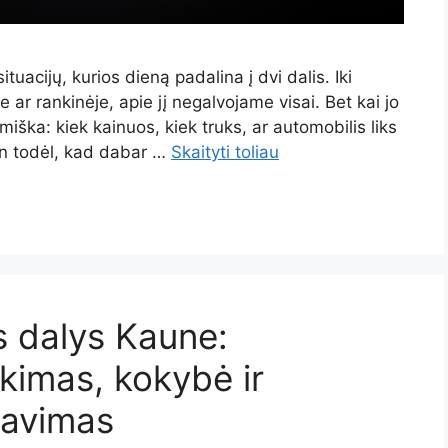
tuacijų, kurios dieną padalina į dvi dalis. Iki
e ar rankinėje, apie jį negalvojame visai. Bet kai jo
iška: kiek kainuos, kiek truks, ar automobilis liks
ien todėl, kad dabar …
Skaityti toliau
s dalys Kaune:
nkimas, kokybė ir
navimas