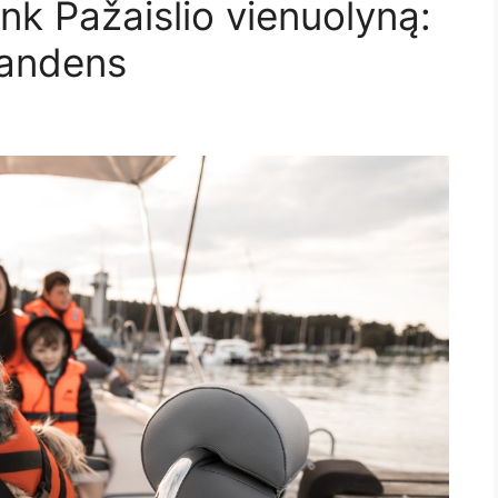
ink Pažaislio vienuolyną:
 vandens