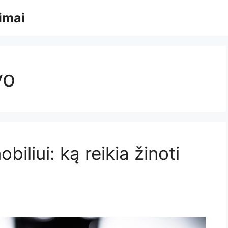
rimai
vo
iliui: ką reikia žinoti