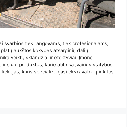
i svarbios tiek rangovams, tiek profesionalams,
o platų aukštos kokybės atsarginių dalių
nika veiktų sklandžiai ir efektyviai. Įmonė
r siūlo produktus, kurie atitinka įvairius statybos
iekėjas, kuris specializuojasi ekskavatorių ir kitos