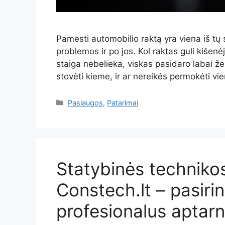
Pamesti automobilio raktą yra viena iš tų si
problemos ir po jos. Kol raktas guli kišenėj
staiga nebelieka, viskas pasidaro labai žem
stovėti kieme, ir ar nereikės permokėti v
Kategorijos
Paslaugos
,
Patarimai
Statybinės techniko
Constech.lt – pasiri
profesionalus aptar