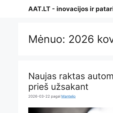
Pereiti
AAT.LT - inovacijos ir pata
prie
turinio
Mėnuo:
2026 ko
Naujas raktas automob
prieš užsakant
2026-03-22
pagal
Mantelio