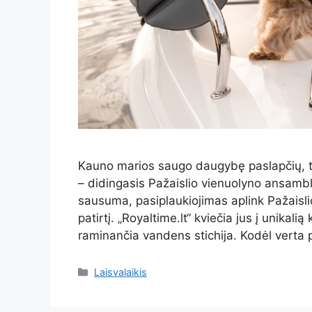
Kauno marios saugo daugybę paslapčių, tač
– didingasis Pažaislio vienuolyno ansambli
sausuma, pasiplaukiojimas aplink Pažaislio
patirtį. „Royaltime.lt“ kviečia jus į unikalią
raminančia vandens stichija. Kodėl verta 
Kategorijos
Laisvalaikis