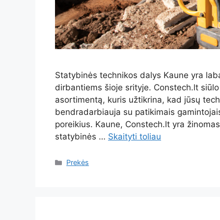
Statybinės technikos dalys Kaune yra laba
dirbantiems šioje srityje. Constech.lt siūl
asortimentą, kuris užtikrina, kad jūsų tech
bendradarbiauja su patikimais gamintojais i
poreikius. Kaune, Constech.lt yra žinomas t
statybinės …
Skaityti toliau
Kategorijos
Prekės