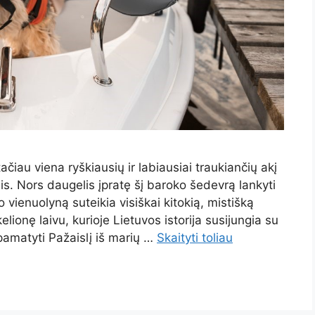
iau viena ryškiausių ir labiausiai traukiančių akį
s. Nors daugelis įpratę šį baroko šedevrą lankyti
 vienuolyną suteikia visiškai kitokią, mistišką
 kelionę laivu, kurioje Lietuvos istorija susijungia su
pamatyti Pažaislį iš marių …
Skaityti toliau