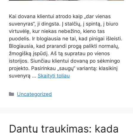
Kai dovana klientui atrodo kaip „dar vienas
suvenyras“, ji dingsta. Į stalčių, į spintą, į biuro
virtuvėlę, kur niekas nebežino, kieno tas
puodelis. Ir blogiausia ne tai, kad pinigai išleisti.
Blogiausia, kad prarandi progą palikti normalų,
žmogišką įspūdį. Aš tą supratau po vienos
istorijos. Siunčiau klientui dovaną po sėkmingo
projekto. Pasirinkau „saugų“ variantą: klasikinį
suvenyrą …
Skaityti toliau
Kategorijos
Uncategorized
Dantų traukimas: kada