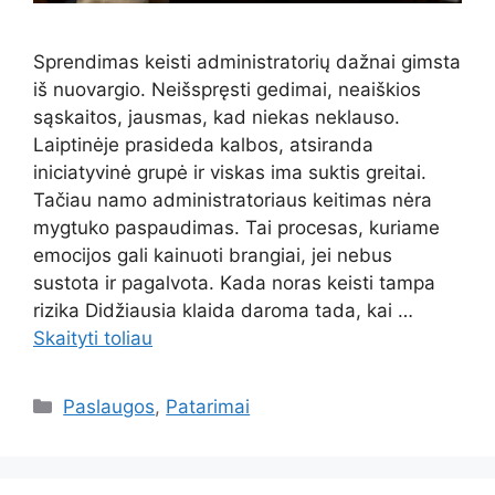
Sprendimas keisti administratorių dažnai gimsta
iš nuovargio. Neišspręsti gedimai, neaiškios
sąskaitos, jausmas, kad niekas neklauso.
Laiptinėje prasideda kalbos, atsiranda
iniciatyvinė grupė ir viskas ima suktis greitai.
Tačiau namo administratoriaus keitimas nėra
mygtuko paspaudimas. Tai procesas, kuriame
emocijos gali kainuoti brangiai, jei nebus
sustota ir pagalvota. Kada noras keisti tampa
rizika Didžiausia klaida daroma tada, kai …
Skaityti toliau
Kategorijos
Paslaugos
,
Patarimai