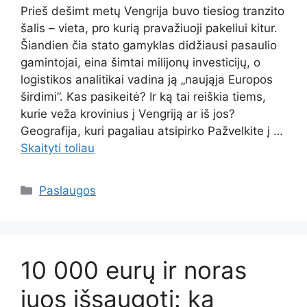
Prieš dešimt metų Vengrija buvo tiesiog tranzito
šalis – vieta, pro kurią pravažiuoji pakeliui kitur.
Šiandien čia stato gamyklas didžiausi pasaulio
gamintojai, eina šimtai milijonų investicijų, o
logistikos analitikai vadina ją „naująja Europos
širdimi”. Kas pasikeitė? Ir ką tai reiškia tiems,
kurie veža krovinius į Vengriją ar iš jos?
Geografija, kuri pagaliau atsipirko Pažvelkite į …
Skaityti toliau
Kategorijos
Paslaugos
10 000 eurų ir noras
juos išsaugoti: ką