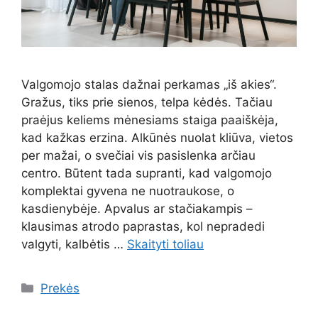
Valgomojo stalas dažnai perkamas „iš akies“.
Gražus, tiks prie sienos, telpa kėdės. Tačiau
praėjus keliems mėnesiams staiga paaiškėja,
kad kažkas erzina. Alkūnės nuolat kliūva, vietos
per mažai, o svečiai vis pasislenka arčiau
centro. Būtent tada supranti, kad valgomojo
komplektai gyvena ne nuotraukose, o
kasdienybėje. Apvalus ar stačiakampis –
klausimas atrodo paprastas, kol nepradedi
valgyti, kalbėtis …
Skaityti toliau
Kategorijos
Prekės