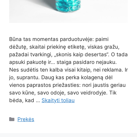
Būna tas momentas parduotuvėje: paimi
dėžutę, skaitai priekinę etiketę, viskas gražu,
pažadai tvarkingi, „skonis kaip desertas“. O tada
apsuki pakuotę ir… staiga pasidaro nejauku.
Nes sudėtis ten kalba visai kitaip, nei reklama. Ir
jo, suprantu. Daug kas perka kolageną dėl
vienos paprastos priežasties: nori jaustis geriau
savo kūne, savo odoje, savo veidrodyje. Tik
bėda, kad …
Skaityti toliau
Kategorijos
Prekės