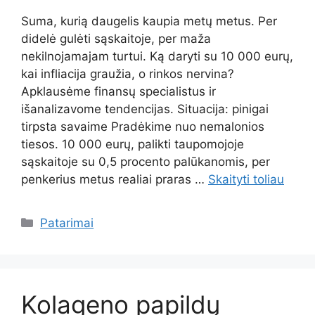
Suma, kurią daugelis kaupia metų metus. Per
didelė gulėti sąskaitoje, per maža
nekilnojamajam turtui. Ką daryti su 10 000 eurų,
kai infliacija graužia, o rinkos nervina?
Apklausėme finansų specialistus ir
išanalizavome tendencijas. Situacija: pinigai
tirpsta savaime Pradėkime nuo nemalonios
tiesos. 10 000 eurų, palikti taupomojoje
sąskaitoje su 0,5 procento palūkanomis, per
penkerius metus realiai praras …
Skaityti toliau
Kategorijos
Patarimai
Kolageno papildų