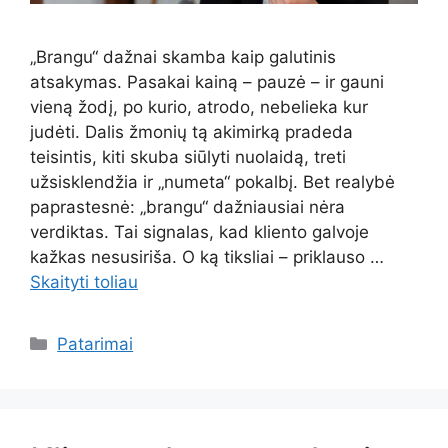
„Brangu“ dažnai skamba kaip galutinis
atsakymas. Pasakai kainą – pauzė – ir gauni
vieną žodį, po kurio, atrodo, nebelieka kur
judėti. Dalis žmonių tą akimirką pradeda
teisintis, kiti skuba siūlyti nuolaidą, treti
užsisklendžia ir „numeta“ pokalbį. Bet realybė
paprastesnė: „brangu“ dažniausiai nėra
verdiktas. Tai signalas, kad kliento galvoje
kažkas nesusiriša. O ką tiksliai – priklauso …
Skaityti toliau
Kategorijos
Patarimai