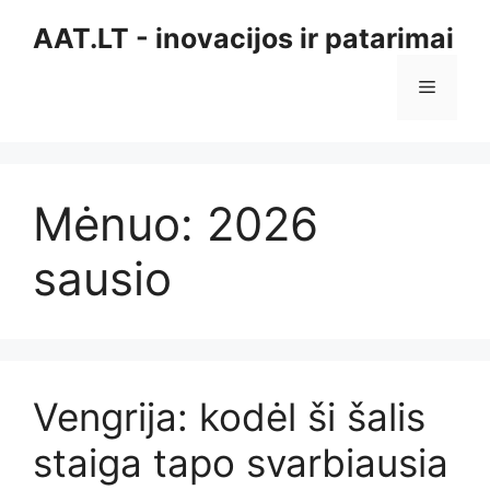
Pereiti
AAT.LT - inovacijos ir patarimai
prie
turinio
Meniu
Mėnuo:
2026
sausio
Vengrija: kodėl ši šalis
staiga tapo svarbiausia