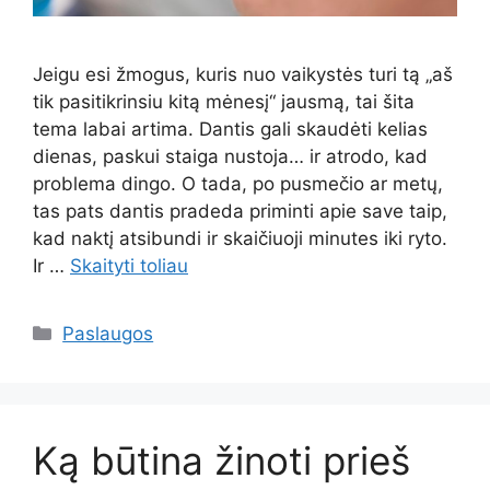
Jeigu esi žmogus, kuris nuo vaikystės turi tą „aš
tik pasitikrinsiu kitą mėnesį“ jausmą, tai šita
tema labai artima. Dantis gali skaudėti kelias
dienas, paskui staiga nustoja… ir atrodo, kad
problema dingo. O tada, po pusmečio ar metų,
tas pats dantis pradeda priminti apie save taip,
kad naktį atsibundi ir skaičiuoji minutes iki ryto.
Ir …
Skaityti toliau
Kategorijos
Paslaugos
Ką būtina žinoti prieš