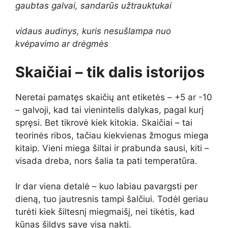
gaubtas galvai, sandarūs užtrauktukai
vidaus audinys, kuris nesušlampa nuo
kvėpavimo ar drėgmės
Skaičiai – tik dalis istorijos
Neretai pamatęs skaičių ant etiketės – +5 ar -10
– galvoji, kad tai vienintelis dalykas, pagal kurį
spręsi. Bet tikrovė kiek kitokia. Skaičiai – tai
teorinės ribos, tačiau kiekvienas žmogus miega
kitaip. Vieni miega šiltai ir prabunda sausi, kiti –
visada dreba, nors šalia ta pati temperatūra.
Ir dar viena detalė – kuo labiau pavargsti per
dieną, tuo jautresnis tampi šalčiui. Todėl geriau
turėti kiek šiltesnį miegmaišį, nei tikėtis, kad
kūnas šildys save visą naktį.