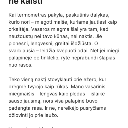
ne kaisti
Kai termometras pakyla, paskutinis dalykas,
kurio nori – miegoti maiše, kuriame jautiesi kaip
orkaitėje. Vasaros miegmaišiai yra tam, kad
neuždustų nei tavo kūnas, nei naktis. Jie
plonesni, lengvesni, greitai išdžiūsta. O
svarbiausia – leidžia kvėpuoti odai. Net jei miegi
palapinėje be tinklelio, ryte neprabundi šlapias
nuo rasos.
Teko vieną naktį stovyklauti prie ežero, kur
drėgmė tvyrojo kaip rūkas. Mano vasarinis
miegmaišis – lengvas kaip pledas – išlaikė
sauso jausmą, nors visa palapinė buvo
padengta rasa. Ir ne, nereikėjo pusryčiams
džiovinti jo prie laužo.