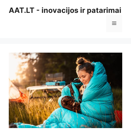
Pereiti
AAT.LT - inovacijos ir patarimai
prie
turinio
Meniu