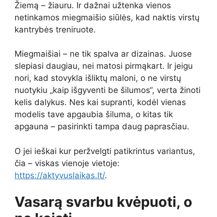
Žiemą – žiauru. Ir dažnai užtenka vienos
netinkamos miegmaišio siūlės, kad naktis virstų
kantrybės treniruote.
Miegmaišiai – ne tik spalva ar dizainas. Juose
slepiasi daugiau, nei matosi pirmąkart. Ir jeigu
nori, kad stovykla išliktų maloni, o ne virstų
nuotykiu „kaip išgyventi be šilumos“, verta žinoti
kelis dalykus. Nes kai supranti, kodėl vienas
modelis tave apgaubia šiluma, o kitas tik
apgauna – pasirinkti tampa daug paprasčiau.
O jei ieškai kur peržvelgti patikrintus variantus,
čia – viskas vienoje vietoje:
https://aktyvuslaikas.lt/
.
Vasarą svarbu kvėpuoti, o