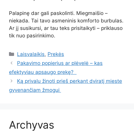
Palapinę dar gali paskolinti. Miegmaišio –
niekada. Tai tavo asmeninis komforto burbulas.
Ar jį susikursi, ar tau teks prisitaikyti – priklauso
tik nuo pasirinkimo.
Kategorijos
Laisvalaikis
,
Prekės
Pakavimo popierius ar plėvelė – kas
efektyviau apsaugo prekę?
Ką privalu žinoti prieš perkant dviratį mieste
gyvenančiam žmogui
Archyvas