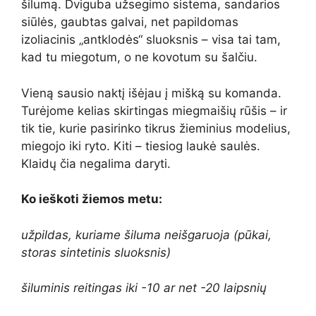
šilumą. Dviguba užsegimo sistema, sandarios
siūlės, gaubtas galvai, net papildomas
izoliacinis „antklodės“ sluoksnis – visa tai tam,
kad tu miegotum, o ne kovotum su šalčiu.
Vieną sausio naktį išėjau į mišką su komanda.
Turėjome kelias skirtingas miegmaišių rūšis – ir
tik tie, kurie pasirinko tikrus žieminius modelius,
miegojo iki ryto. Kiti – tiesiog laukė saulės.
Klaidų čia negalima daryti.
Ko ieškoti žiemos metu:
užpildas, kuriame šiluma neišgaruoja (pūkai,
storas sintetinis sluoksnis)
šiluminis reitingas iki -10 ar net -20 laipsnių