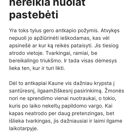
nereikia nuolat
pastebėti
Yra toks tylus gero antkapio požymis. Atvykęs
nepuoli jo apžiūrinėti ieškodamas, kas vėl
apsinešė ar kur ką reikės pataisyti. Jis tiesiog
atrodo vietoje. Tvarkingai, ramiai, be
bereikalingo triukšmo. Ir tada visas dėmesys
lieka ten, kur ir turi likti.
Dėl to antkapiai Kaune vis dažniau krypsta į
santūresnį, ilgaamžiškesnį pasirinkimą. Žmonės
nori ne sprendimo vienai nuotraukai, o tokio,
kuris po laiko nekeltų papildomo vargo. Kai
kapas neatrodo per daug pretenzingas, bet
išlieka tvarkingas, jis dažniausiai ir laimi ilgame
laikotarpyje.