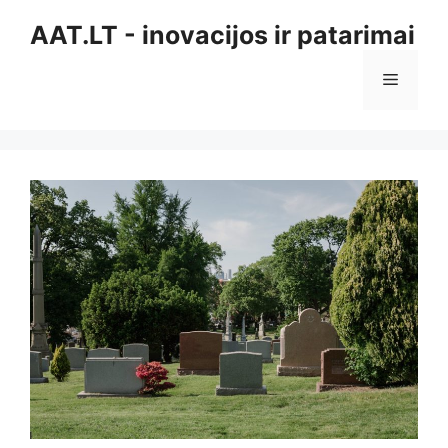
Pereiti
AAT.LT - inovacijos ir patarimai
prie
turinio
Meniu