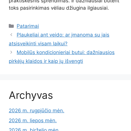
praktiškesnis sprendimas. Ir dažniausiai būtent
toks pasirinkimas vėliau džiugina ilgiausiai.
Kategorijos
Patarimai
Plaukeliai ant veido: ar įmanoma su jais
atsisveikinti visam laikui?
Mobilūs kondicionieriai butui: dažniausios
pirkėjų klaidos ir kaip jų išvengti
Archyvas
2026 m. rugpjūčio mėn.
2026 m. liepos mėn.
2026 m. birželio mėn.