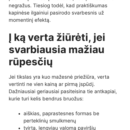
negražus. Tiesiog todėl, kad praktiškumas
kapinėse ilgainiui pasirodo svarbesnis už
momentinį efektą.
Į ką verta žiūrėti, jei
svarbiausia mažiau
rūpesčių
Jei tikslas yra kuo mažesnė priežiūra, verta
vertinti ne vien kainą ar pirmą įspūdį.
Dažniausiai geriausiai pasiteisina tie antkapiai,
kurie turi kelis bendrus bruožus:
aiškias, paprastesnes formas be
perteklinių smulkmenų
tvirtą, lengviau valomą paviršių