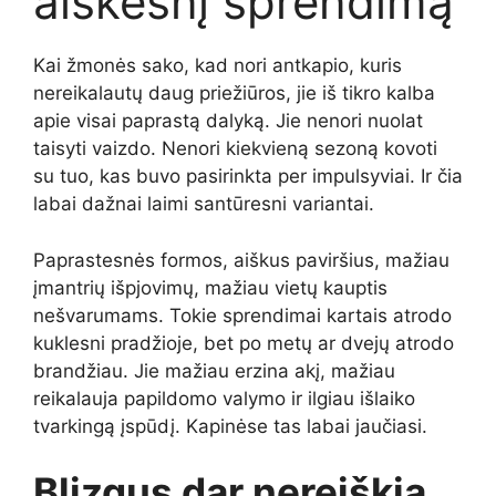
aiškesnį sprendimą
Kai žmonės sako, kad nori antkapio, kuris
nereikalautų daug priežiūros, jie iš tikro kalba
apie visai paprastą dalyką. Jie nenori nuolat
taisyti vaizdo. Nenori kiekvieną sezoną kovoti
su tuo, kas buvo pasirinkta per impulsyviai. Ir čia
labai dažnai laimi santūresni variantai.
Paprastesnės formos, aiškus paviršius, mažiau
įmantrių išpjovimų, mažiau vietų kauptis
nešvarumams. Tokie sprendimai kartais atrodo
kuklesni pradžioje, bet po metų ar dvejų atrodo
brandžiau. Jie mažiau erzina akį, mažiau
reikalauja papildomo valymo ir ilgiau išlaiko
tvarkingą įspūdį. Kapinėse tas labai jaučiasi.
Blizgus dar nereiškia