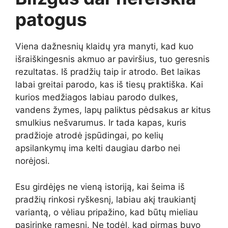
patogus
Viena dažnesnių klaidų yra manyti, kad kuo
išraiškingesnis akmuo ar paviršius, tuo geresnis
rezultatas. Iš pradžių taip ir atrodo. Bet laikas
labai greitai parodo, kas iš tiesų praktiška. Kai
kurios medžiagos labiau parodo dulkes,
vandens žymes, lapų paliktus pėdsakus ar kitus
smulkius nešvarumus. Ir tada kapas, kuris
pradžioje atrodė įspūdingai, po kelių
apsilankymų ima kelti daugiau darbo nei
norėjosi.
Esu girdėjęs ne vieną istoriją, kai šeima iš
pradžių rinkosi ryškesnį, labiau akį traukiantį
variantą, o vėliau pripažino, kad būtų mieliau
pasirinkę ramesnį. Ne todėl, kad pirmas buvo