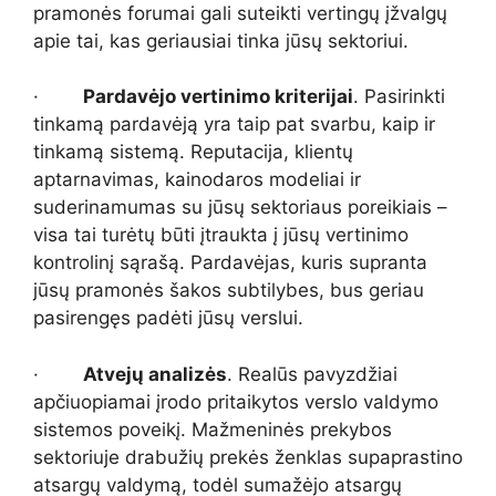
pramonės forumai gali suteikti vertingų įžvalgų
apie tai, kas geriausiai tinka jūsų sektoriui.
·
Pardavėjo vertinimo kriterijai
. Pasirinkti
tinkamą pardavėją yra taip pat svarbu, kaip ir
tinkamą sistemą. Reputacija, klientų
aptarnavimas, kainodaros modeliai ir
suderinamumas su jūsų sektoriaus poreikiais –
visa tai turėtų būti įtraukta į jūsų vertinimo
kontrolinį sąrašą. Pardavėjas, kuris supranta
jūsų pramonės šakos subtilybes, bus geriau
pasirengęs padėti jūsų verslui.
·
Atvejų analizės
. Realūs pavyzdžiai
apčiuopiamai įrodo pritaikytos verslo valdymo
sistemos poveikį. Mažmeninės prekybos
sektoriuje drabužių prekės ženklas supaprastino
atsargų valdymą, todėl sumažėjo atsargų