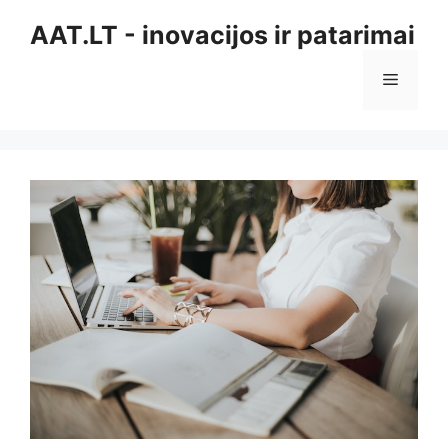
Pereiti
AAT.LT - inovacijos ir patarimai
prie
turinio
Meniu