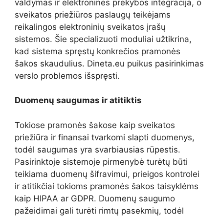
valdymas ir elektroninės prekybos integracija, o
sveikatos priežiūros paslaugų teikėjams
reikalingos elektroninių sveikatos įrašų
sistemos. Šie specializuoti moduliai užtikrina,
kad sistema spręstų konkrečios pramonės
šakos skaudulius. Dineta.eu puikus pasirinkimas
verslo problemos išspręsti.
Duomenų saugumas ir atitiktis
Tokiose pramonės šakose kaip sveikatos
priežiūra ir finansai tvarkomi slapti duomenys,
todėl saugumas yra svarbiausias rūpestis.
Pasirinktoje sistemoje pirmenybė turėtų būti
teikiama duomenų šifravimui, prieigos kontrolei
ir atitikčiai tokioms pramonės šakos taisyklėms
kaip HIPAA ar GDPR. Duomenų saugumo
pažeidimai gali turėti rimtų pasekmių, todėl