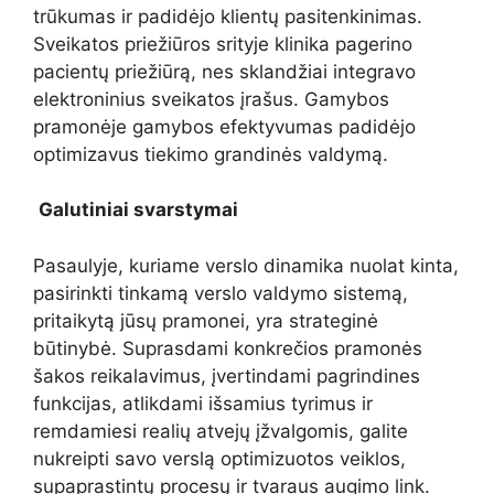
trūkumas ir padidėjo klientų pasitenkinimas.
Sveikatos priežiūros srityje klinika pagerino
pacientų priežiūrą, nes sklandžiai integravo
elektroninius sveikatos įrašus. Gamybos
pramonėje gamybos efektyvumas padidėjo
optimizavus tiekimo grandinės valdymą.
Galutiniai svarstymai
Pasaulyje, kuriame verslo dinamika nuolat kinta,
pasirinkti tinkamą verslo valdymo sistemą,
pritaikytą jūsų pramonei, yra strateginė
būtinybė. Suprasdami konkrečios pramonės
šakos reikalavimus, įvertindami pagrindines
funkcijas, atlikdami išsamius tyrimus ir
remdamiesi realių atvejų įžvalgomis, galite
nukreipti savo verslą optimizuotos veiklos,
supaprastintų procesų ir tvaraus augimo link.