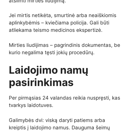
atsiimti mirties liudijimą.
Jei mirtis netikėta, smurtinė arba neaiškiomis
aplinkybėmis – kviečiama policija. Gali būti
atliekama teismo medicinos ekspertizė.
Mirties liudijimas – pagrindinis dokumentas, be
kurio negalima tęsti jokių procedūrų.
Laidojimo namų
pasirinkimas
Per pirmąsias 24 valandas reikia nuspręsti, kas
tvarkys laidotuves.
Galimybės dvi: viską daryti patiems arba
kreiptis į laidojimo namus. Dauguma šeimų