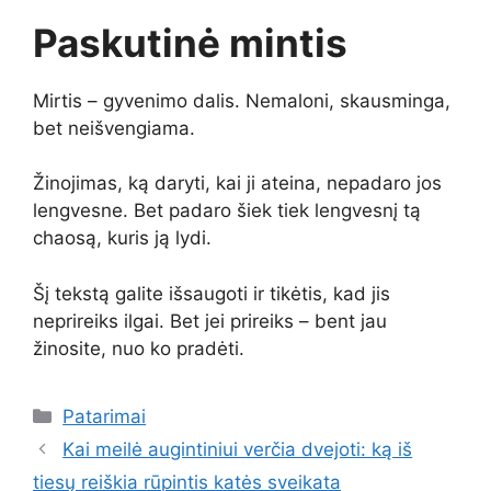
Paskutinė mintis
Mirtis – gyvenimo dalis. Nemaloni, skausminga,
bet neišvengiama.
Žinojimas, ką daryti, kai ji ateina, nepadaro jos
lengvesne. Bet padaro šiek tiek lengvesnį tą
chaosą, kuris ją lydi.
Šį tekstą galite išsaugoti ir tikėtis, kad jis
neprireiks ilgai. Bet jei prireiks – bent jau
žinosite, nuo ko pradėti.
Kategorijos
Patarimai
Kai meilė augintiniui verčia dvejoti: ką iš
tiesų reiškia rūpintis katės sveikata