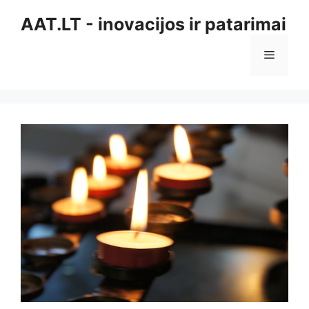
Pereiti
AAT.LT - inovacijos ir patarimai
prie
turinio
Meniu