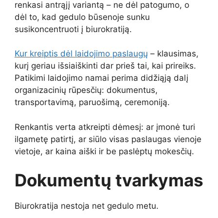
renkasi antrąjį variantą – ne dėl patogumo, o
dėl to, kad gedulo būsenoje sunku
susikoncentruoti į biurokratiją.
Kur kreiptis dėl laidojimo paslaugų
– klausimas,
kurį geriau išsiaiškinti dar prieš tai, kai prireiks.
Patikimi laidojimo namai perima didžiąją dalį
organizacinių rūpesčių: dokumentus,
transportavimą, paruošimą, ceremoniją.
Renkantis verta atkreipti dėmesį: ar įmonė turi
ilgametę patirtį, ar siūlo visas paslaugas vienoje
vietoje, ar kaina aiški ir be paslėptų mokesčių.
Dokumentų tvarkymas
Biurokratija nestoja net gedulo metu.