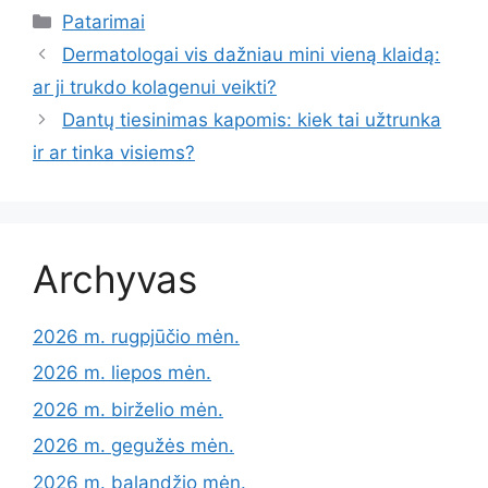
Kategorijos
Patarimai
Dermatologai vis dažniau mini vieną klaidą:
ar ji trukdo kolagenui veikti?
Dantų tiesinimas kapomis: kiek tai užtrunka
ir ar tinka visiems?
Archyvas
2026 m. rugpjūčio mėn.
2026 m. liepos mėn.
2026 m. birželio mėn.
2026 m. gegužės mėn.
2026 m. balandžio mėn.