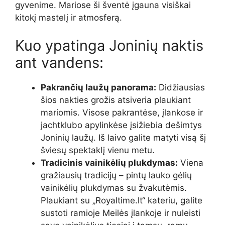
gyvenime. Mariose ši šventė įgauna visiškai
kitokį mastelį ir atmosferą.
Kuo ypatinga Joninių naktis
ant vandens:
Pakrančių laužų panorama:
Didžiausias
šios nakties grožis atsiveria plaukiant
mariomis. Visose pakrantėse, įlankose ir
jachtklubo apylinkėse įsižiebia dešimtys
Joninių laužų. Iš laivo galite matyti visą šį
šviesų spektaklį vienu metu.
Tradicinis vainikėlių plukdymas:
Viena
gražiausių tradicijų – pintų lauko gėlių
vainikėlių plukdymas su žvakutėmis.
Plaukiant su „Royaltime.lt“ kateriu, galite
sustoti ramioje Meilės įlankoje ir nuleisti