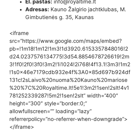
El. paštas:
info@royaltime.lt
Adresas:
Kauno Žalgirio jachtklubas, M.
Gimbutienės g. 35, Kaunas
<iframe
src=”https://www.google.com/maps/embed?
pb=!1m18!1m12!1m3!1d3920.6153357848016!2
d24.0237576134775!3d54.8854678726619!2m
3!1f0!2f0!3f0!3m2!1i1024!2i768!4f13.1!3m3!1m2
!1s0x46e7179cdb932e4f%3A0x85d697b924df
131c!2sLaivo%20nuoma%20Kauno%20mariose
%20%7C%20Royaltime.lt!5e1!3m2!1sen!2slt!4v1
781252339287!5m2!1sen!2slt” width=”400″
height=”300″ style=”border:0;”
allowfullscreen=”” loading=”lazy”
referrerpolicy=”no-referrer-when-downgrade”>
</iframe>