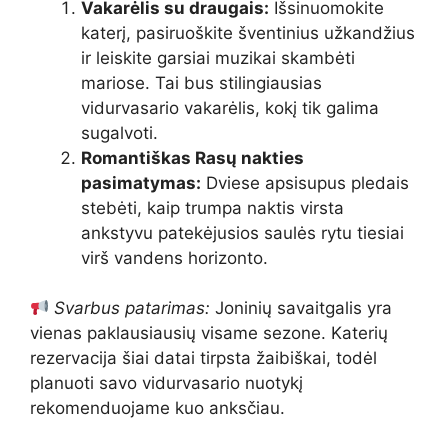
Vakarėlis su draugais:
Išsinuomokite
katerį, pasiruoškite šventinius užkandžius
ir leiskite garsiai muzikai skambėti
mariose. Tai bus stilingiausias
vidurvasario vakarėlis, kokį tik galima
sugalvoti.
Romantiškas Rasų nakties
pasimatymas:
Dviese apsisupus pledais
stebėti, kaip trumpa naktis virsta
ankstyvu patekėjusios saulės rytu tiesiai
virš vandens horizonto.
Svarbus patarimas:
Joninių savaitgalis yra
vienas paklausiausių visame sezone. Katerių
rezervacija šiai datai tirpsta žaibiškai, todėl
planuoti savo vidurvasario nuotykį
rekomenduojame kuo anksčiau.