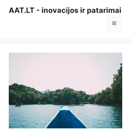
Pereiti
AAT.LT - inovacijos ir patarimai
prie
turinio
Meniu