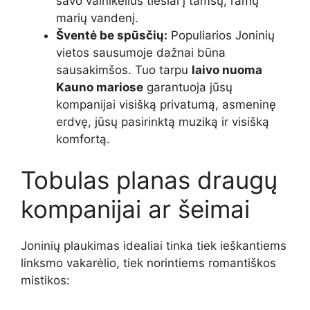
savo vainikėlius tiesiai į tamsų, ramų
marių vandenį.
Šventė be spūsčių:
Populiarios Joninių
vietos sausumoje dažnai būna
sausakimšos. Tuo tarpu
laivo nuoma
Kauno mariose
garantuoja jūsų
kompanijai visišką privatumą, asmeninę
erdvę, jūsų pasirinktą muziką ir visišką
komfortą.
Tobulas planas draugų
kompanijai ar šeimai
Joninių plaukimas idealiai tinka tiek ieškantiems
linksmo vakarėlio, tiek norintiems romantiškos
mistikos: