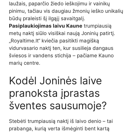
laužais, paparčio žiedo ieškojimu ir vainikų
pinimu, tačiau vis daugiau žmonių ieško unikalių
būdų praleisti šį ilgąjį savaitgalį.
Pasiplaukiojimas laivu Kaune
trumpiausią
metų naktį siūlo visiškai naują Joninių patirtį.
„Royaltime.lt“ kviečia pasitikti magišką
vidurvasario naktį ten, kur susilieja dangaus
šviesos ir vandens stichija – pačiame Kauno
marių centre.
Kodėl Joninės laive
pranoksta įprastas
šventes sausumoje?
Stebėti trumpiausią naktį iš laivo denio – tai
prabanga, kurią verta išmėginti bent kartą