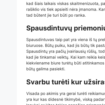
kad šiais laikais viskas skaitmenizuota, p
rašiklio vis tiek apsieiti nėra įmanoma. Kar
tad būtent jie turi būti po ranka.
Spausdintuvų priemonių
Spausdintuvas taip pat yra viena iš tų pr
biuruose. Būtų puiku, kad jis būtų tik past
Spausdintų yra pačių įvairiausių rūšių, todė
kad jie tinkamai veiktų. Kai kam reikia kei
kiekviename biure turėtų būti atitinkamos j
būtų galima pasiekti.
Svarbu turėti kur užsira
Visada po akimis yra gerai turėti reikiamu
yra kur kas didesnė tikimybė, viską padary