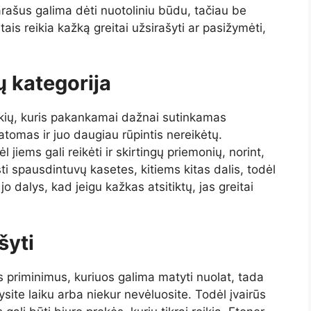
arašus galima dėti nuotoliniu būdu, tačiau be
tais reikia kažką greitai užsirašyti ar pasižymėti,
 kategorija
ekių, kuris pakankamai dažnai sutinkamas
atomas ir juo daugiau rūpintis nereikėtų.
l jiems gali reikėti ir skirtingų priemonių, norint,
sti spausdintuvų kasetes, kitiems kitas dalis, todėl
o dalys, kad jeigu kažkas atsitiktų, jas greitai
šyti
s priminimus, kuriuos galima matyti nuolat, tada
site laiku arba niekur nevėluosite. Todėl įvairūs