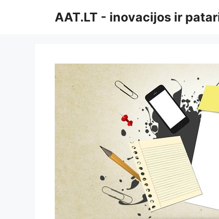
Pereiti
AAT.LT - inovacijos ir pata
prie
turinio