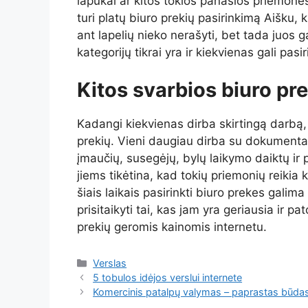
lapukai ar kitos tokios panašios priemonės g
turi platų biuro prekių pasirinkimą Aišku, ki
ant lapelių nieko nerašyti, bet tada juos g
kategorijų tikrai yra ir kiekvienas gali pasir
Kitos svarbios biuro pr
Kadangi kiekvienas dirba skirtingą darbą, ta
prekių. Vieni daugiau dirba su dokumentai
įmaučių, susegėjų, bylų laikymo daiktų ir 
jiems tikėtina, kad tokių priemonių reikia 
šiais laikais pasirinkti biuro prekes galima 
prisitaikyti tai, kas jam yra geriausia ir p
prekių geromis kainomis internetu.
Kategorijos
Verslas
5 tobulos idėjos verslui internete
Komercinis patalpų valymas – paprastas būdas 