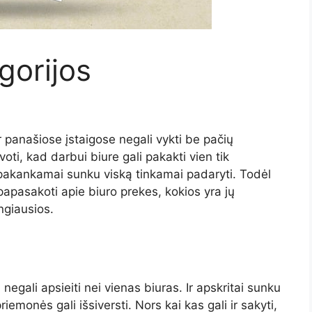
gorijos
 panašiose įstaigose negali vykti be pačių
voti, kad darbui biure gali pakakti vien tik
ų pakankamai sunku viską tinkamai padaryti. Todėl
pasakoti apie biuro prekes, kokios yra jų
ingiausios.
negali apsieiti nei vienas biuras. Ir apskritai sunku
riemonės gali išsiversti. Nors kai kas gali ir sakyti,