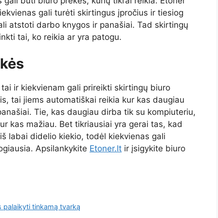
ali būti biuro prekės, kurių tikrai reikia. Etoner
ekvienas gali turėti skirtingus įpročius ir tiesiog
ali atstoti darbo knygos ir panašiai. Tad skirtingų
inkti tai, ko reikia ar yra patogu.
ekės
i ir kiekvienam gali prireikti skirtingų biuro
s, tai jiems automatiškai reikia kur kas daugiau
panašiai. Tie, kas daugiau dirba tik su kompiuteriu,
kur kas mažiau. Bet tikriausiai yra gerai tas, kad
iš labai didelio kiekio, todėl kiekvienas gali
atogiausia. Apsilankykite
Etoner.lt
ir įsigykite biuro
palaikyti tinkamą tvarką