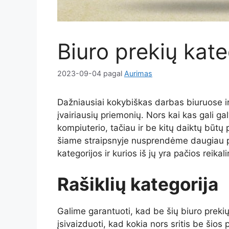
Biuro prekių kate
2023-09-04
pagal
Aurimas
Dažniausiai kokybiškas darbas biuruose ir
įvairiausių priemonių. Nors kai kas gali gal
kompiuterio, tačiau ir be kitų daiktų būt
šiame straipsnyje nusprendėme daugiau pa
kategorijos ir kurios iš jų yra pačios reikal
Rašiklių kategorija
Galime garantuoti, kad be šių biuro prekių 
įsivaizduoti, kad kokia nors sritis be šios p