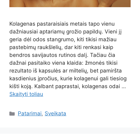
Kolagenas pastaraisiais metais tapo vienu
dažniausiai aptariamų grožio papildų. Vieni jį
geria dėl odos stangrumo, kiti tikisi mažiau
pastebimų raukšlelių, dar kiti renkasi kaip
bendros savijautos rutinos dalį. Tačiau čia
dažnai pasitaiko viena klaida: žmonės tikisi
rezultato iš kapsulės ar miltelių, bet pamiršta
kasdienius įpročius, kurie kolagenui gali tiesiog
kišti koją. Kalbant paprastai, kolagenas odai …
Skaityti toliau
Kategorijos
Patarimai
,
Sveikata