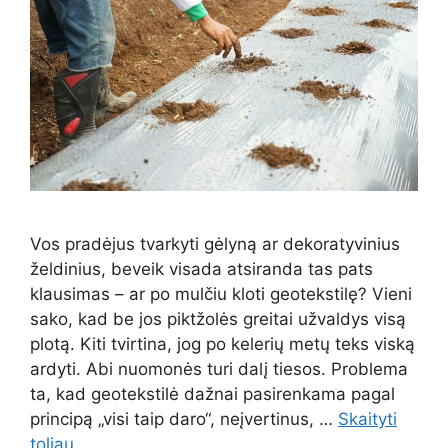
Vos pradėjus tvarkyti gėlyną ar dekoratyvinius
želdinius, beveik visada atsiranda tas pats
klausimas – ar po mulčiu kloti geotekstilę? Vieni
sako, kad be jos piktžolės greitai užvaldys visą
plotą. Kiti tvirtina, jog po kelerių metų teks viską
ardyti. Abi nuomonės turi dalį tiesos. Problema
ta, kad geotekstilė dažnai pasirenkama pagal
principą „visi taip daro“, neįvertinus, …
Skaityti
toliau