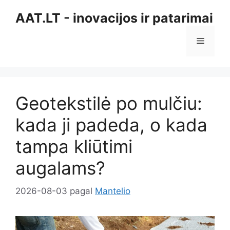
Pereiti
AAT.LT - inovacijos ir patarimai
prie
turinio
Meniu
Geotekstilė po mulčiu:
kada ji padeda, o kada
tampa kliūtimi
augalams?
2026-08-03
pagal
Mantelio