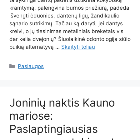
taisyklinga dantų padėtis užtikrina kokybišką
kramtymą, palengvina burnos priežiūrą, padeda
išvengti ėduonies, dantenų ligų, žandikaulio
sąnario sutrikimų. Tačiau ką daryti, jei dantys
kreivi, o jų tiesinimas metaliniais breketais vis
dar kelia dvejonių? Šiuolaikinė odontologija siūlo
puikią alternatyvą …
Skaityti toliau
Kategorijos
Paslaugos
Joninių naktis Kauno
mariose:
Paslaptingiausias