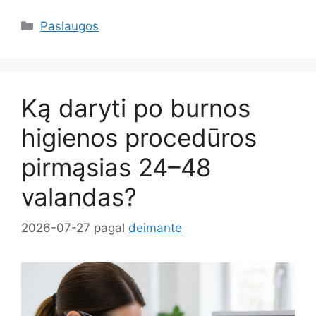
Kategorijos
Paslaugos
Ką daryti po burnos
higienos procedūros
pirmąsias 24–48
valandas?
2026-07-27
pagal
deimante