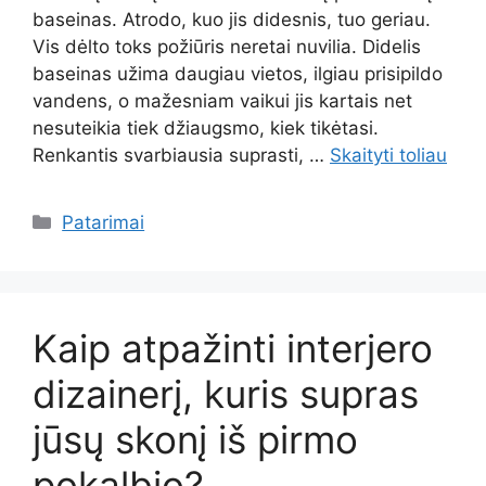
baseinas. Atrodo, kuo jis didesnis, tuo geriau.
Vis dėlto toks požiūris neretai nuvilia. Didelis
baseinas užima daugiau vietos, ilgiau prisipildo
vandens, o mažesniam vaikui jis kartais net
nesuteikia tiek džiaugsmo, kiek tikėtasi.
Renkantis svarbiausia suprasti, …
Skaityti toliau
Kategorijos
Patarimai
Kaip atpažinti interjero
dizainerį, kuris supras
jūsų skonį iš pirmo
pokalbio?