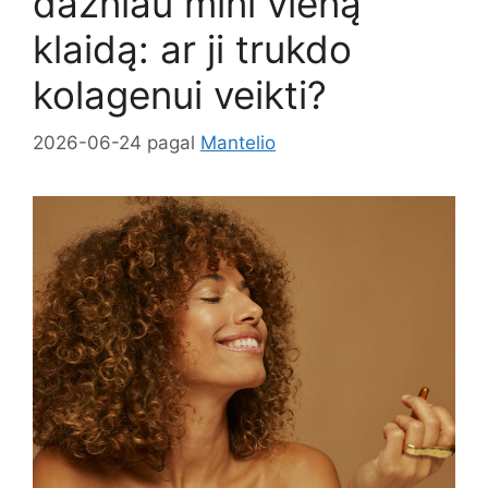
dažniau mini vieną
klaidą: ar ji trukdo
kolagenui veikti?
2026-06-24
pagal
Mantelio