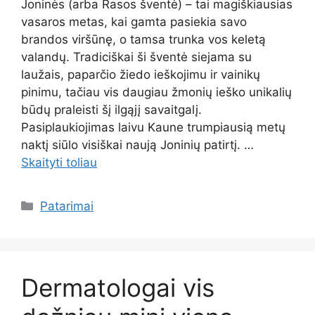
Joninės (arba Rasos šventė) – tai magiškiausias
vasaros metas, kai gamta pasiekia savo
brandos viršūnę, o tamsa trunka vos keletą
valandų. Tradiciškai ši šventė siejama su
laužais, paparčio žiedo ieškojimu ir vainikų
pinimu, tačiau vis daugiau žmonių ieško unikalių
būdų praleisti šį ilgąjį savaitgalį.
Pasiplaukiojimas laivu Kaune trumpiausią metų
naktį siūlo visiškai naują Joninių patirtį. …
Skaityti toliau
Kategorijos
Patarimai
Dermatologai vis