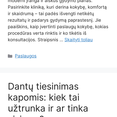
moderni įranga ir aiškus gydymo planas.
Pasirinkite kliniką, kuri derina kokybę, komfortą
ir skaidrumą – tai padės išvengti netikėtų
rezultatų ir padarys gydymą paprastesnį. Jie
paaiškins, kaip įvertinti paslaugų kokybę, kokias
procedūras verta rinktis ir ko tikėtis iš
konsultacijos. Straipsnis …
Skaityti toliau
Kategorijos
Paslaugos
Dantų tiesinimas
kapomis: kiek tai
užtrunka ir ar tinka