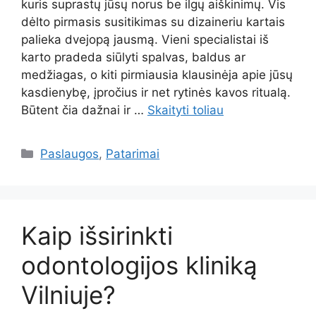
kuris suprastų jūsų norus be ilgų aiškinimų. Vis
dėlto pirmasis susitikimas su dizaineriu kartais
palieka dvejopą jausmą. Vieni specialistai iš
karto pradeda siūlyti spalvas, baldus ar
medžiagas, o kiti pirmiausia klausinėja apie jūsų
kasdienybę, įpročius ir net rytinės kavos ritualą.
Būtent čia dažnai ir …
Skaityti toliau
Kategorijos
Paslaugos
,
Patarimai
Kaip išsirinkti
odontologijos kliniką
Vilniuje?