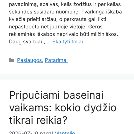
pavadinimą, spalvas, kelis žodžius ir per kelias
sekundes susidaro nuomonę. Tvarkinga iškaba
kviečia prieiti arčiau, o perkrauta gali likti
nepastebėta net judrioje vietoje. Geros
reklaminės iškabos neprivalo būti milžiniškos.
Daug svarbiau, …
Skaityti toliau
Kategorijos
Paslaugos
,
Patarimai
Pripučiami baseinai
vaikams: kokio dydžio
tikrai reikia?
2026-07-10
pagal
Mantelio