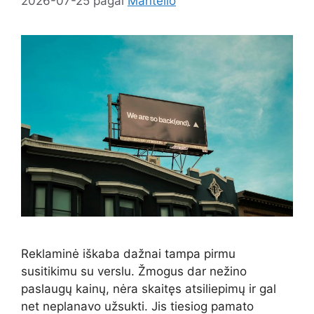
2026-07-25
pagal
Mantelio
Reklaminė iškaba dažnai tampa pirmu
susitikimu su verslu. Žmogus dar nežino
paslaugų kainų, nėra skaitęs atsiliepimų ir gal
net neplanavo užsukti. Jis tiesiog pamato