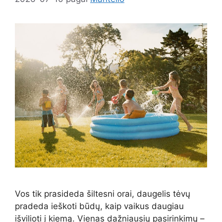
Vos tik prasideda šiltesni orai, daugelis tėvų
pradeda ieškoti būdų, kaip vaikus daugiau
išvilioti į kiemą. Vienas dažniausių pasirinkimų –