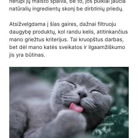
nerūpi jų maisto spalva, be to, jos puikiai jaučia
natūralių ingredientų skonį be dirbtinių priedų.
Atsižvelgdama į šias gaires, dažnai filtruoju
daugybę produktų, kol randu kelis, atitinkančius
mano griežtus kriterijus. Tai kruopštus darbas,
bet dėl mano katės sveikatos ir ilgaamžiškumo
jis yra būtinas.