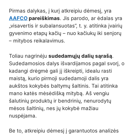
Pirmas dalykas, į kurį atkreipiu dėmesį, yra
AAFCO
pareiškimas
. Jis parodo, ar ėdalas yra
„visavertis ir subalansuotas”, t. y. atitinka įvairių
gyvenimo etapų kačių – nuo kačiukų iki senjorų
– mitybos reikalavimus.
Toliau nagrinėju
sudedamųjų dalių sąrašą
.
Sudedamosios dalys išvardijamos pagal svorį, o
kadangi drėgmė gali jį iškreipti, idealu rasti
maistą, kurio pirmoji sudedamoji dalis yra
aukštos kokybės baltymų šaltinis. Tai atitinka
mano katės mėsėdišką mitybą. Aš vengiu
šalutinių produktų ir bendrinių, nenurodytų
mėsos šaltinių, nes jų kokybė mažiau
nuspėjama.
Be to, atkreipiu dėmesį į garantuotos analizės