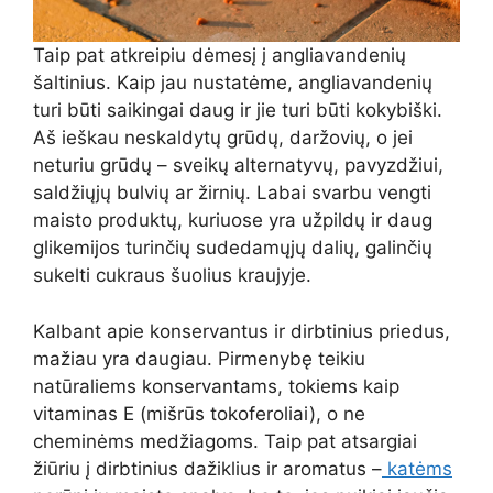
Taip pat atkreipiu dėmesį į angliavandenių
šaltinius. Kaip jau nustatėme, angliavandenių
turi būti saikingai daug ir jie turi būti kokybiški.
Aš ieškau neskaldytų grūdų, daržovių, o jei
neturiu grūdų – sveikų alternatyvų, pavyzdžiui,
saldžiųjų bulvių ar žirnių. Labai svarbu vengti
maisto produktų, kuriuose yra užpildų ir daug
glikemijos turinčių sudedamųjų dalių, galinčių
sukelti cukraus šuolius kraujyje.
Kalbant apie konservantus ir dirbtinius priedus,
mažiau yra daugiau. Pirmenybę teikiu
natūraliems konservantams, tokiems kaip
vitaminas E (mišrūs tokoferoliai), o ne
cheminėms medžiagoms. Taip pat atsargiai
žiūriu į dirbtinius dažiklius ir aromatus –
katėms