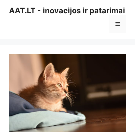
Pereiti
AAT.LT - inovacijos ir patarimai
prie
turinio
Meniu