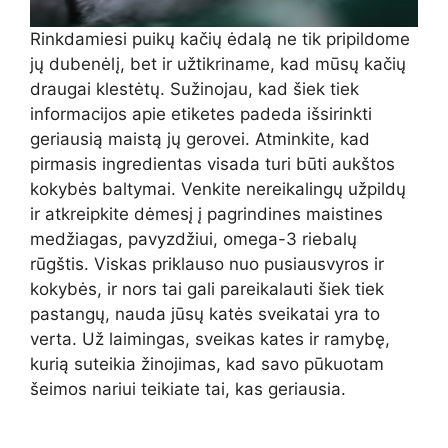
Rinkdamiesi puikų kačių ėdalą ne tik pripildome
jų dubenėlį, bet ir užtikriname, kad mūsų kačių
draugai klestėtų. Sužinojau, kad šiek tiek
informacijos apie etiketes padeda išsirinkti
geriausią maistą jų gerovei. Atminkite, kad
pirmasis ingredientas visada turi būti aukštos
kokybės baltymai. Venkite nereikalingų užpildų
ir atkreipkite dėmesį į pagrindines maistines
medžiagas, pavyzdžiui, omega-3 riebalų
rūgštis. Viskas priklauso nuo pusiausvyros ir
kokybės, ir nors tai gali pareikalauti šiek tiek
pastangų, nauda jūsų katės sveikatai yra to
verta. Už laimingas, sveikas kates ir ramybę,
kurią suteikia žinojimas, kad savo pūkuotam
šeimos nariui teikiate tai, kas geriausia.