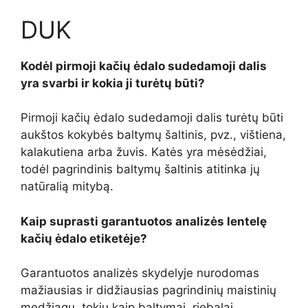
DUK
Kodėl pirmoji kačių ėdalo sudedamoji dalis
yra svarbi ir kokia ji turėtų būti?
Pirmoji kačių ėdalo sudedamoji dalis turėtų būti
aukštos kokybės baltymų šaltinis, pvz., vištiena,
kalakutiena arba žuvis. Katės yra mėsėdžiai,
todėl pagrindinis baltymų šaltinis atitinka jų
natūralią mitybą.
Kaip suprasti garantuotos analizės lentelę
kačių ėdalo etiketėje?
Garantuotos analizės skydelyje nurodomas
mažiausias ir didžiausias pagrindinių maistinių
medžiagų, tokių kaip baltymai, riebalai,