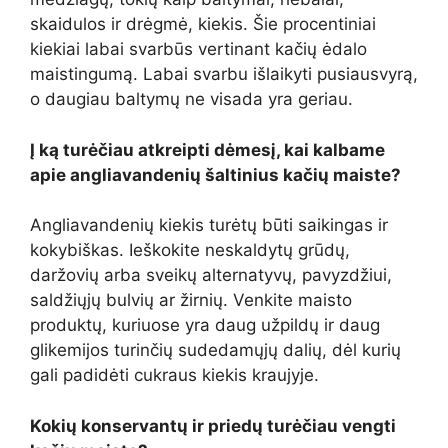
skaidulos ir drėgmė, kiekis. Šie procentiniai
kiekiai labai svarbūs vertinant kačių ėdalo
maistingumą. Labai svarbu išlaikyti pusiausvyrą,
o daugiau baltymų ne visada yra geriau.
Į ką turėčiau atkreipti dėmesį, kai kalbame
apie angliavandenių šaltinius kačių maiste?
Angliavandenių kiekis turėtų būti saikingas ir
kokybiškas. Ieškokite neskaldytų grūdų,
daržovių arba sveikų alternatyvų, pavyzdžiui,
saldžiųjų bulvių ar žirnių. Venkite maisto
produktų, kuriuose yra daug užpildų ir daug
glikemijos turinčių sudedamųjų dalių, dėl kurių
gali padidėti cukraus kiekis kraujyje.
Kokių konservantų ir priedų turėčiau vengti