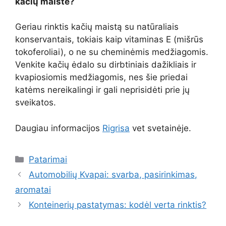
kačių maiste?
Geriau rinktis kačių maistą su natūraliais
konservantais, tokiais kaip vitaminas E (mišrūs
tokoferoliai), o ne su cheminėmis medžiagomis.
Venkite kačių ėdalo su dirbtiniais dažikliais ir
kvapiosiomis medžiagomis, nes šie priedai
katėms nereikalingi ir gali neprisidėti prie jų
sveikatos.
Daugiau informacijos
Rigrisa
vet svetainėje.
Kategorijos
Patarimai
Automobilių Kvapai: svarba, pasirinkimas,
aromatai
Konteinerių pastatymas: kodėl verta rinktis?